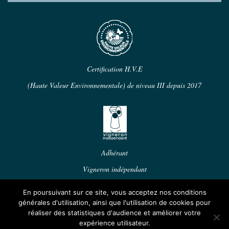
Certification H.V.E
(Haute Valeur Environnementale) de niveau III depuis 2017
Adhérant
Vigneron indépendant
En poursuivant sur ce site, vous acceptez nos conditions
饮酒有害健康，适度饮用。
générales d'utilisation, ainsi que l'utilisation de cookies pour
réaliser des statistiques d'audience et améliorer votre
首页
|
葡萄酒
|
宣传
|
奖励
|
最新动态
|
联系我们
|
expérience utilisateur.