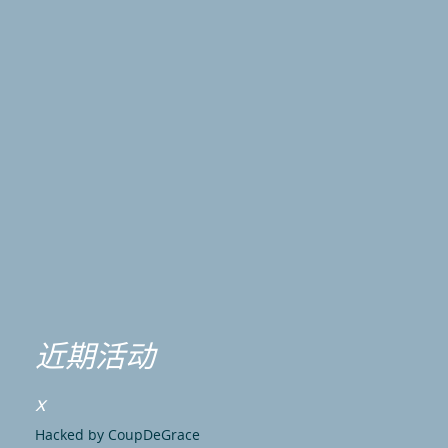
近期活动
x
Hacked by CoupDeGrace