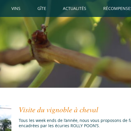
VINS
GÎTE
ACTUALITÉS
RÉCOMPENSE
Visite du vignoble à cheval
Tous les week ends de l’année, nous vous proposons de fa
encadrées par les écuries ROLLY POON’S.